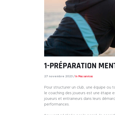
1-PRÉPARATION MEN
In
Mes services
27 novembre 2023
Pour structurer un club, une équipe ou 
le coaching des joueurs est une étape e
joueurs et entraineurs dans leurs démar
performances.