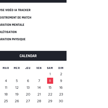
YSE VIDÉO IA TRACKER
GISTREMENT DE MATCH
ARATION MENTALE
HLÉTISATION
ARATION PHYSIQUE
CALENDAR
MAR
MER
JEU
VEN
SAM
DIM
1
2
4
5
6
7
8
9
11
12
13
14
15
16
18
19
20
21
22
23
25
26
27
28
29
30