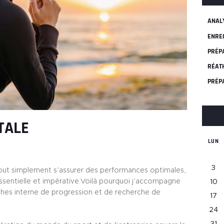
ANAL
ENRE
PRÉP
RÉAT
PRÉP
TALE
LUN
3
tout simplement s’assurer des performances optimales,
ssentielle et impérative.Voilà pourquoi j’accompagne
10
ches interne de progression et de recherche de
17
24
31