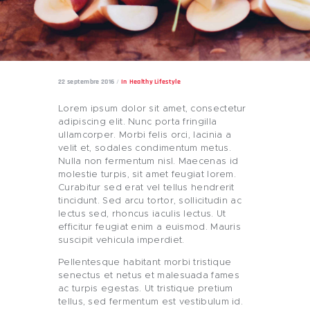
22 septembre 2016
In
Healthy Lifestyle
Lorem ipsum dolor sit amet, consectetur
adipiscing elit. Nunc porta fringilla
ullamcorper. Morbi felis orci, lacinia a
velit et, sodales condimentum metus.
Nulla non fermentum nisl. Maecenas id
molestie turpis, sit amet feugiat lorem.
Curabitur sed erat vel tellus hendrerit
tincidunt. Sed arcu tortor, sollicitudin ac
lectus sed, rhoncus iaculis lectus. Ut
efficitur feugiat enim a euismod. Mauris
suscipit vehicula imperdiet.
Pellentesque habitant morbi tristique
senectus et netus et malesuada fames
ac turpis egestas. Ut tristique pretium
tellus, sed fermentum est vestibulum id.