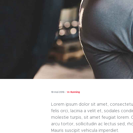
18 mai 2016
In
Running
Lorem ipsum dolor sit amet, consectetur a
felis orci, lacinia a velit et, sodales c
molestie turpis, sit amet feugiat lorem. C
arcu tortor, sollicitudin ac lectus sed, rh
Mauris suscipit vehicula imperdiet.