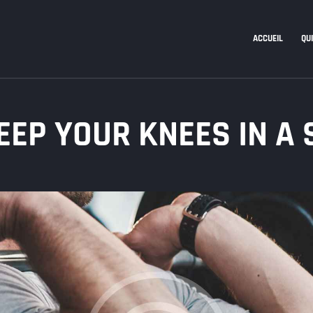
ACCUEIL
QUI
EEP YOUR KNEES IN A 