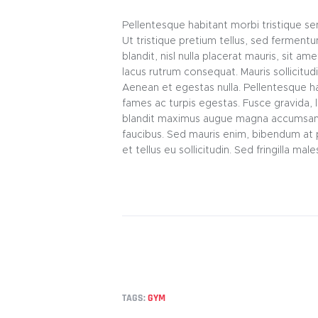
Pellentesque habitant morbi tristique s
Ut tristique pretium tellus, sed ferment
blandit, nisl nulla placerat mauris, sit a
lacus rutrum consequat. Mauris sollicitud
Aenean et egestas nulla. Pellentesque h
fames ac turpis egestas. Fusce gravida, lig
blandit maximus augue magna accumsan a
faucibus. Sed mauris enim, bibendum at 
et tellus eu sollicitudin. Sed fringilla mal
TAGS:
GYM