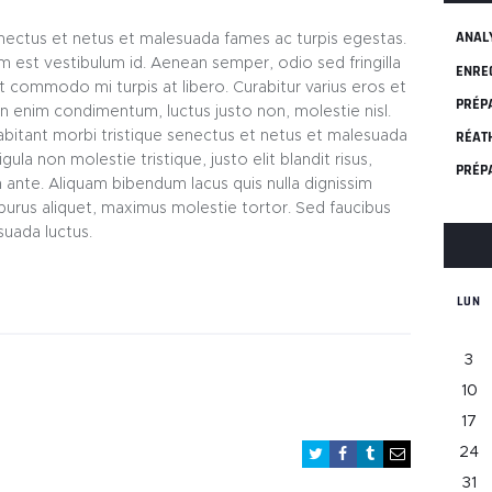
ANAL
enectus et netus et malesuada fames ac turpis egestas.
um est vestibulum id. Aenean semper, odio sed fringilla
ENRE
met commodo mi turpis at libero. Curabitur varius eros et
PRÉP
in enim condimentum, luctus justo non, molestie nisl.
RÉAT
abitant morbi tristique senectus et netus et malesuada
ula non molestie tristique, justo elit blandit risus,
PRÉP
nte. Aliquam bibendum lacus quis nulla dignissim
purus aliquet, maximus molestie tortor. Sed faucibus
esuada luctus.
LUN
3
10
17
24
31