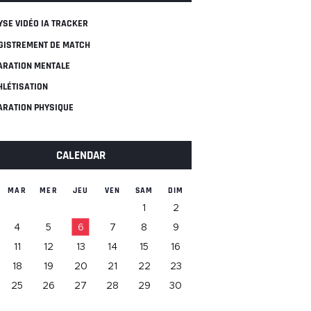
YSE VIDÉO IA TRACKER
GISTREMENT DE MATCH
ARATION MENTALE
HLÉTISATION
ARATION PHYSIQUE
CALENDAR
MAR
MER
JEU
VEN
SAM
DIM
1
2
4
5
6
7
8
9
11
12
13
14
15
16
18
19
20
21
22
23
25
26
27
28
29
30