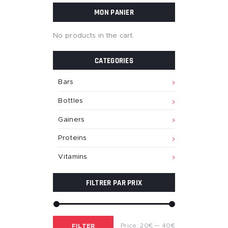
MON PANIER
No products in the cart.
CATEGORIES
Bars
Bottles
Gainers
Proteins
Vitamins
FILTRER PAR PRIX
Min
Max
Price:
20€
—
40€
FILTER