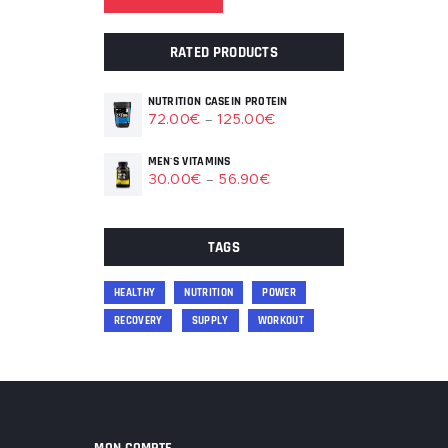
price
price
RATED PRODUCTS
NUTRITION CASEIN PROTEIN
72
.00
€
125
.00
€
–
MEN'S VITAMINS
30
.00
€
56
.90
€
–
TAGS
HEALTHY
NUTRITION
POWER
RECOVERY
SUPPLY
WORKOUT