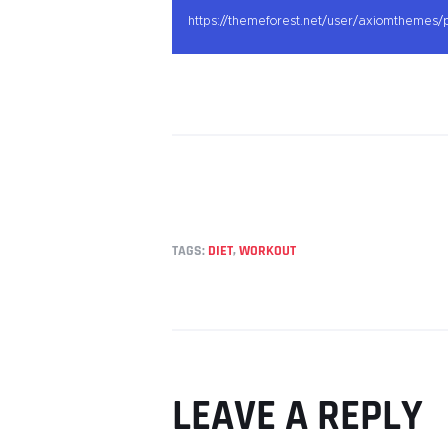
https://themeforest.net/user/axiomthemes/p
TAGS:
DIET
,
WORKOUT
LEAVE A REPLY