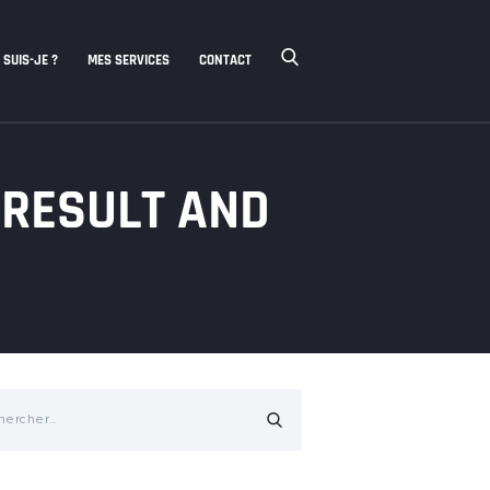
 SUIS-JE ?
MES SERVICES
CONTACT
 RESULT AND
cher :