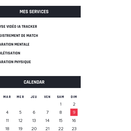
MES SERVICES
YSE VIDÉO IA TRACKER
GISTREMENT DE MATCH
ARATION MENTALE
HLÉTISATION
ARATION PHYSIQUE
CALENDAR
MAR
MER
JEU
VEN
SAM
DIM
1
2
4
5
6
7
8
9
11
12
13
14
15
16
18
19
20
21
22
23