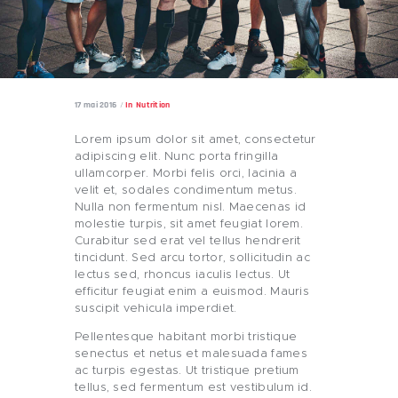
17 mai 2016
In
Nutrition
Lorem ipsum dolor sit amet, consectetur
adipiscing elit. Nunc porta fringilla
ullamcorper. Morbi felis orci, lacinia a
velit et, sodales condimentum metus.
Nulla non fermentum nisl. Maecenas id
molestie turpis, sit amet feugiat lorem.
Curabitur sed erat vel tellus hendrerit
tincidunt. Sed arcu tortor, sollicitudin ac
lectus sed, rhoncus iaculis lectus. Ut
efficitur feugiat enim a euismod. Mauris
suscipit vehicula imperdiet.
Pellentesque habitant morbi tristique
senectus et netus et malesuada fames
ac turpis egestas. Ut tristique pretium
tellus, sed fermentum est vestibulum id.