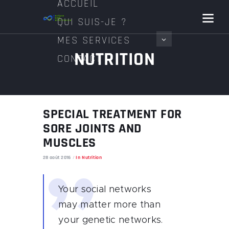
ACCUEIL
QUI SUIS-JE ?
MES SERVICES
NUTRITION
CONTACT
SPECIAL TREATMENT FOR
SORE JOINTS AND
MUSCLES
28 août 2016
In
Nutrition
Your social networks
may matter more than
your genetic networks.