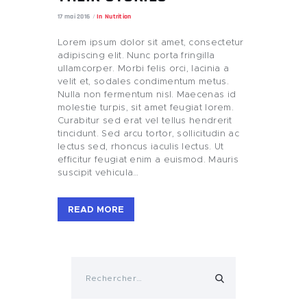
17 mai 2016
In
Nutrition
Lorem ipsum dolor sit amet, consectetur
adipiscing elit. Nunc porta fringilla
ullamcorper. Morbi felis orci, lacinia a
velit et, sodales condimentum metus.
Nulla non fermentum nisl. Maecenas id
molestie turpis, sit amet feugiat lorem.
Curabitur sed erat vel tellus hendrerit
tincidunt. Sed arcu tortor, sollicitudin ac
lectus sed, rhoncus iaculis lectus. Ut
efficitur feugiat enim a euismod. Mauris
suscipit vehicula…
READ MORE
Rechercher :