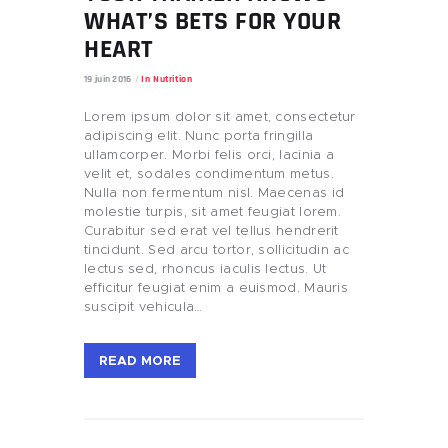
WHAT’S BETS FOR YOUR
HEART
19 juin 2016
In
Nutrition
Lorem ipsum dolor sit amet, consectetur
adipiscing elit. Nunc porta fringilla
ullamcorper. Morbi felis orci, lacinia a
velit et, sodales condimentum metus.
Nulla non fermentum nisl. Maecenas id
molestie turpis, sit amet feugiat lorem.
Curabitur sed erat vel tellus hendrerit
tincidunt. Sed arcu tortor, sollicitudin ac
lectus sed, rhoncus iaculis lectus. Ut
efficitur feugiat enim a euismod. Mauris
suscipit vehicula…
READ MORE